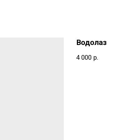
Водолаз
4 000
р.