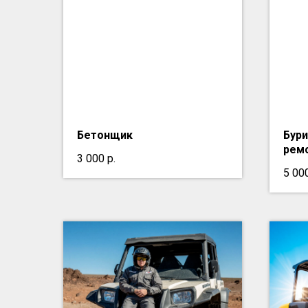
Бетонщик
Бур
рем
3 000
р.
5 00