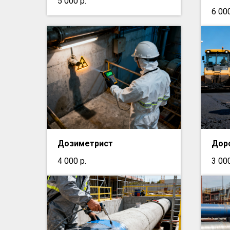
5 000
р.
6 00
Дозиметрист
Дор
4 000
р.
3 00