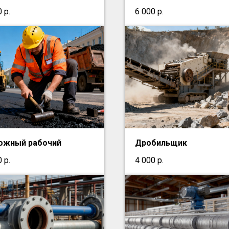
0
р.
6 000
р.
ожный рабочий
Дробильщик
0
р.
4 000
р.