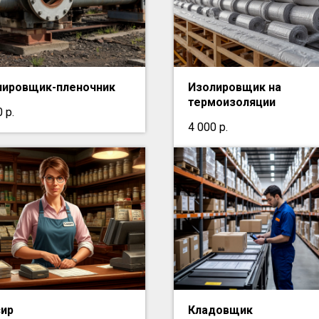
лировщик-пленочник
Изолировщик на
термоизоляции
0
р.
4 000
р.
сир
Кладовщик