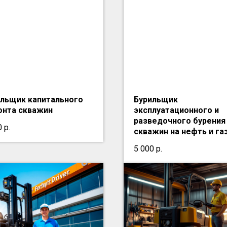
ильщик капитального
Бурильщик
онта скважин
эксплуатационного и
разведочного бурения
0
р.
скважин на нефть и га
5 000
р.