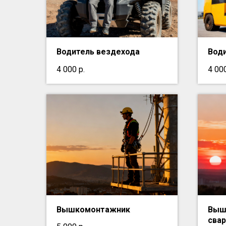
Водитель вездехода
Води
4 000
р.
4 00
Вышкомонтажник
Выш
сва