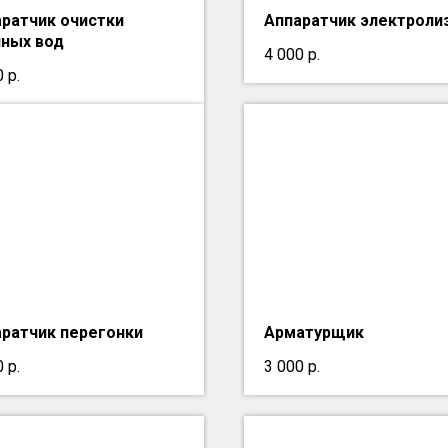
ратчик очистки
Аппаратчик электроли
чных вод
4 000
р.
0
р.
ратчик перегонки
Арматурщик
0
р.
3 000
р.