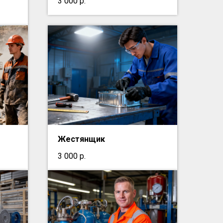
3 000
р.
Жестянщик
3 000
р.