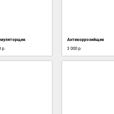
умуляторщик
Антикоррозийщик
0
р.
3 000
р.