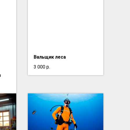
Вальщик леса
3 000
р.
з