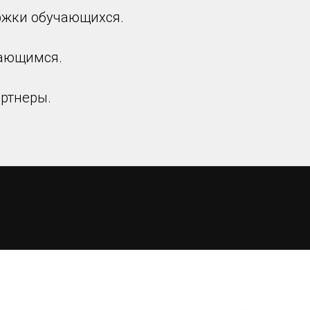
ржки обучающихся.
чающимся.
ртнеры.